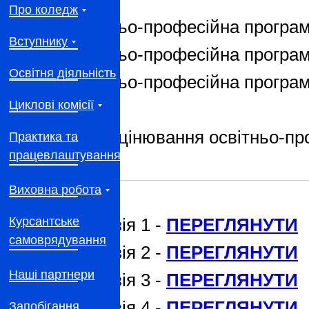
Про коледж
Освітньо-професійна програм
Вступнику
Освітньо-професійна програм
Освітня діяльність
Освітньо-професійна програм
Циклові комісії
Самооцінювання освітньо-пр
Практика та
працевлаштування
Виховна робота
Курсантське
Рецензія 1 -
ПЕРЕГЛЯНУТИ
самоврядування
Рецензія 2 -
ПЕРЕГЛЯНУТИ
Наші партнери
Рецензія 3 -
ПЕРЕГЛЯНУТИ
Рецензія 4 -
ПЕРЕГЛЯНУТИ
Запобігання