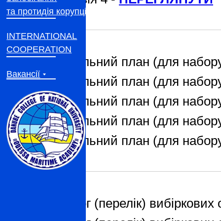
та протидія корупції
INTERNATIONAL
COOPERATION
Навчальний план (для набору
Вакансії
Навчальний план (для набору
Навчальний план (для набору
Навчальний план (для набору
Навчальний план (для набору
Каталог (перелік) вибіркових 