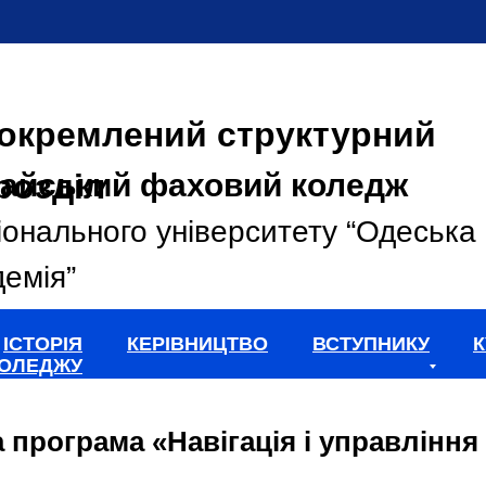
окремлений структурний
розділ
айський фаховий коледж
іонального університету “Одеська
емія”
ІСТОРІЯ
КЕРІВНИЦТВО
ВСТУПНИКУ
К
ОЛЕДЖУ
 програма «Навігація і управлінн