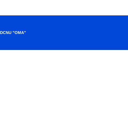
d. DCNU "OMA"