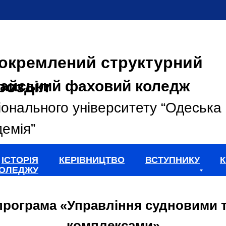
окремлений структурний
розділ
айський фаховий коледж
іонального університету “Одеська
емія”
ІСТОРІЯ
КЕРІВНИЦТВО
ВСТУПНИКУ
К
ОЛЕДЖУ
програма «Управління судновими т
комплексами»