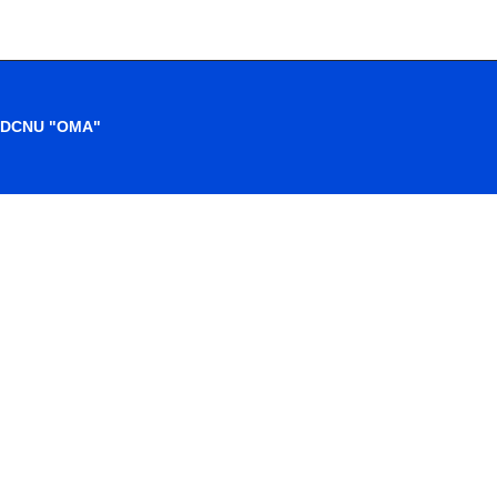
d. DCNU "OMA"