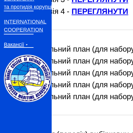
та протидія корупції
Рецензія 4 -
ПЕРЕГЛЯНУТИ
INTERNATIONAL
COOPERATION
Вакансії
Навчальний план (для набору
Навчальний план (для набору
Навчальний план (для набору
Навчальний план (для набору
Навчальний план (для набору