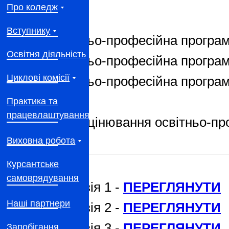
Про коледж
Вступнику
Освітньо-професійна програм
Освітня діяльність
Освітньо-професійна програм
Циклові комісії
Освітньо-професійна програм
Практика та
працевлаштування
Самооцінювання освітньо-пр
Виховна робота
Курсантське
самоврядування
Рецензія 1 -
ПЕРЕГЛЯНУТИ
Наші партнери
Рецензія 2 -
ПЕРЕГЛЯНУТИ
Рецензія 3 -
ПЕРЕГЛЯНУТИ
Запобігання