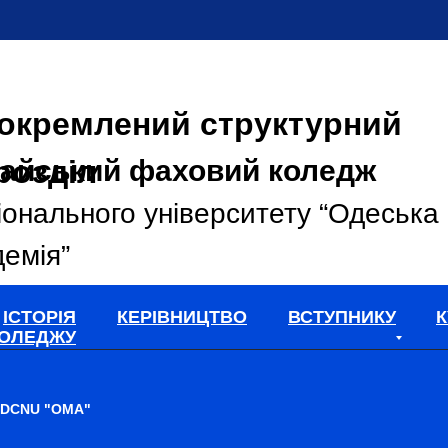
окремлений структурний
розділ
айський фаховий коледж
іонального університету “Одеська
емія”
ІСТОРІЯ
КЕРІВНИЦТВО
ВСТУПНИКУ
К
ОЛЕДЖУ
d. DCNU "OMA"