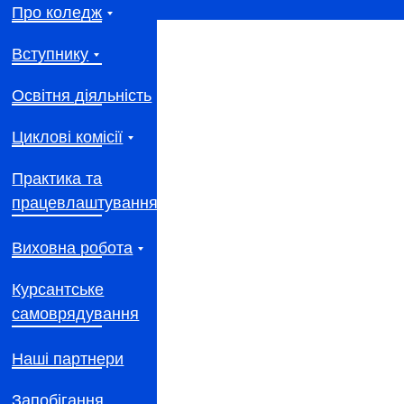
Про коледж
Вступнику
Освітня діяльність
Циклові комісії
Практика та
працевлаштування
Виховна робота
Курсантське
самоврядування
Наші партнери
Запобігання