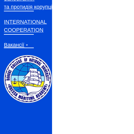
та протидія корупції
INTERNATIONAL
COOPERATION
Вакансії