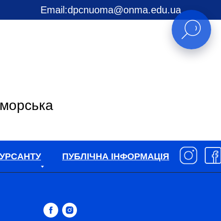
Email:
dpcnuoma@onma.edu.ua
 морська
УРСАНТУ
ПУБЛІЧНА ІНФОРМАЦІЯ