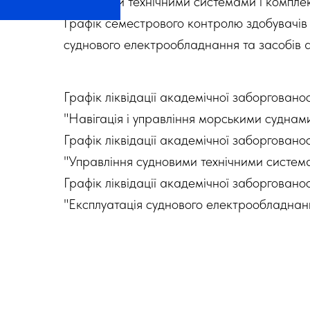
судновими технічними системами і комплек
Графік семестрового контролю здобувачів
суднового електрообладнання та засобів ав
Графік ліквідації академічної заборгован
"Навігація і управління морськими суднами" 
Графік ліквідації академічної заборгован
"Управління судновими технічними системам
Графік ліквідації академічної заборгован
"Експлуатація суднового електрообладнання