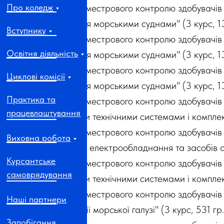
Про коледж
Графік семестрового контролю здобувачів 
управління морськими суднами" (3 курс, 13
Вступнику
Графік семестрового контролю здобувачів 
Освітня діяльність
управління морськими суднами" (3 курс, 13
Графік семестрового контролю здобувачів 
Циклові комісії
управління морськими суднами" (3 курс, 13
Практика та
Графік семестрового контролю здобувачів
працевлаштування
судновими технічними системами і комплекс
Графік семестрового контролю здобувачів
Виховна робота
суднового електрообладнання та засобів ав
Курсантське
Графік семестрового контролю здобувачів
самоврядування
судновими технічними системами і комплек
Графік семестрового контролю здобувачів
Наші партнери
організації морської галузі" (3 курс, 531 гр
Запобігання