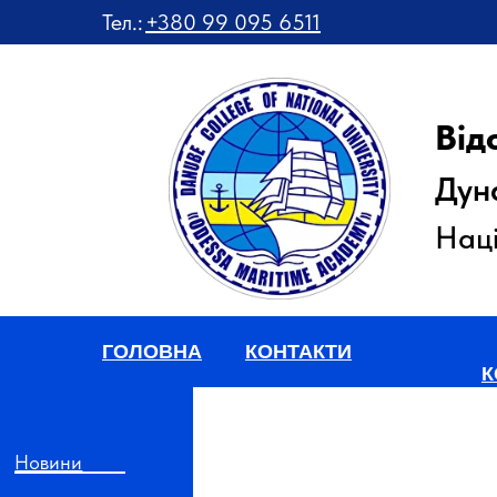
Тел.:
+380 99 095 6511
Від
Дун
Наці
ГОЛОВНА
КОНТАКТИ
К
Новини