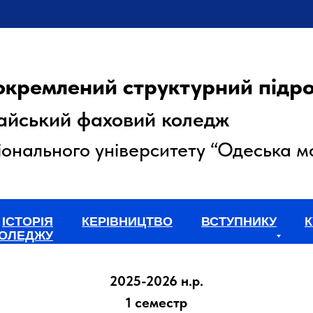
окремлений структурний підро
айський фаховий коледж
онального університету “Одеська м
ІСТОРІЯ
КЕРІВНИЦТВО
ВСТУПНИКУ
К
ОЛЕДЖУ
2025-2026 н.р.
1 семестр