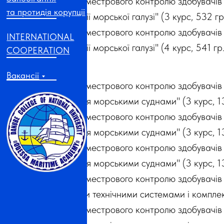
Графік семестрового контролю здобувачів
та протидія корупції
організації морської галузі" (3 курс, 532 гр
Графік семестрового контролю здобувачів
INTERNATIONAL
організації морської галузі" (4 курс, 541 гр
COOPERATION
Вакансії
Графік семестрового контролю здобувачів 
управління морськими суднами" (3 курс, 13
Графік семестрового контролю здобувачів 
управління морськими суднами" (3 курс, 13
Графік семестрового контролю здобувачів 
управління морськими суднами" (3 курс, 13
Графік семестрового контролю здобувачів
судновими технічними системами і комплекс
Графік семестрового контролю здобувачів