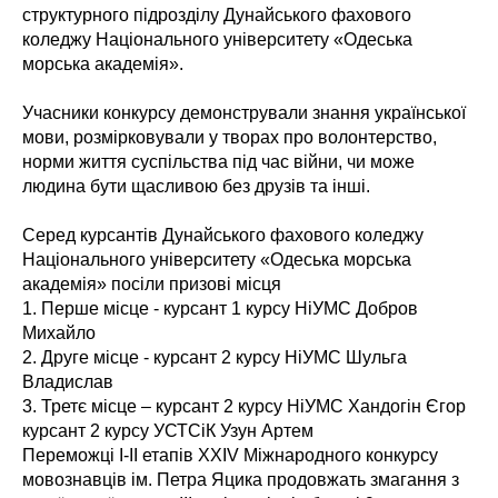
структурного підрозділу Дунайського фахового
коледжу Національного університету «Одеська
морська академія».
Учасники конкурсу демонстрували знання української
мови, розмірковували у творах про волонтерство,
норми життя суспільства під час війни, чи може
людина бути щасливою без друзів та інші.
Серед курсантів Дунайського фахового коледжу
Національного університету «Одеська морська
академія» посіли призові місця
1. Перше місце - курсант 1 курсу НіУМС Добров
Михайло
2. Друге місце - курсант 2 курсу НіУМС Шульга
Владислав
3. Третє місце – курсант 2 курсу НіУМС Хандогін Єгор
курсант 2 курсу УСТСіК Узун Артем
Переможці І-ІІ етапів XXIV Міжнародного конкурсу
мовознавців ім. Петра Яцика продовжать змагання з